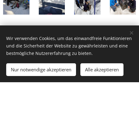
Wir verwenden Cookies, um das einwandfreie Funktionieren
und die Sicherheit der Website zu gewährleisten und eine
bestmögliche Nutzererfahrung zu bieten.
Nur notwendige akzeptieren
Alle akzeptieren
Fourth day - We
finally
reached pure ice
(23.06.2019)